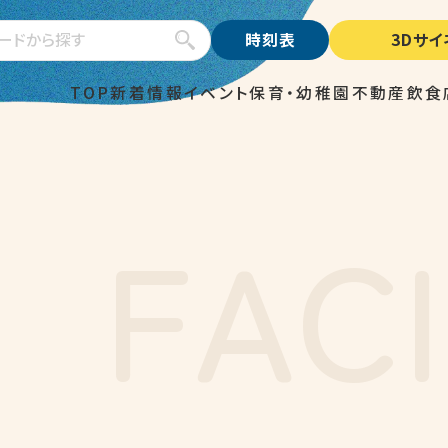
検索
時刻表
3Dサ
TOP
新着情報
イベント
保育・幼稚園
不動産
飲食
F
A
C
I