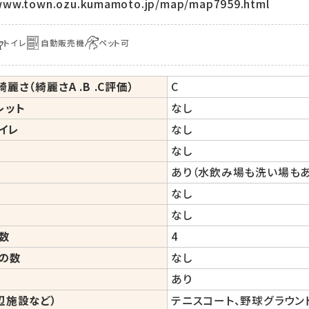
/www.town.ozu.kumamoto.jp/map/map7959.html
トイレ
自動販売機
ペット可
麗さ（綺麗さA .B .C評価）
C
レット
なし
イレ
なし
なし
あり（水飲み場も洗い場もあ
場
なし
なし
数
4
の数
なし
あり
辺施設など）
テニスコート、野球グラウン