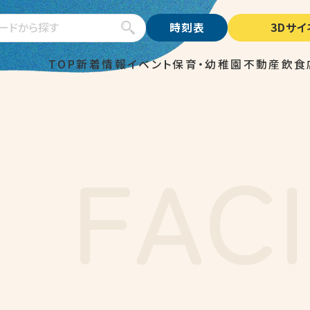
検索
時刻表
3Dサ
TOP
新着情報
イベント
保育・幼稚園
不動産
飲食
F
A
C
I