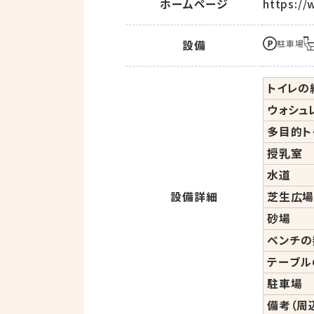
ホームページ
https:/
設備
駐車場
トイレの綺
ウォシュ
多目的ト
授乳室
水道
設備詳細
芝生広
砂場
ベンチの
テーブル
駐車場
備考（周