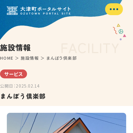
F
A
C
I
L
I
T
Y
施設情報
HOME
＞
施設情報
＞
まんぼう倶楽部
サービス
公開日：2025.02.14
まんぼう倶楽部