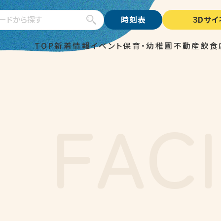
検索
時刻表
3Dサ
TOP
新着情報
イベント
保育・幼稚園
不動産
飲食
F
A
C
I